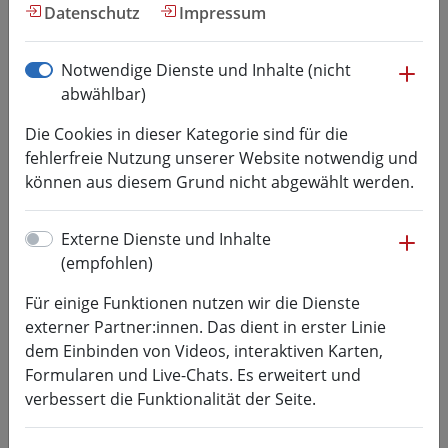
Fakultät ME
Datenschutz
Impressum
me
Notwendige Dienste und Inhalte (nicht
Medienmanagement
abwählbar)
Die Bewerbungsfrist für das Wintersemester 2026/27
Die Cookies in dieser Kategorie sind für die
ist abgelaufen, eine Bewerbung für den
fehlerfreie Nutzung unserer Website notwendig und
Studienstart im Herbst nicht mehr möglich.
können aus diesem Grund nicht abgewählt werden.
Die Bewerbungsphase für das Wintersemester 2027/28
me
Externe Dienste und Inhalte
beginnt am 15. April 2027. Melde dich jetzt für unseren
(empfohlen)
Newsletter
an, und wir informieren dich, sobald die
Online-Bewerbung möglich ist.
Für einige Funktionen nutzen wir die Dienste
externer Partner:innen. Das dient in erster Linie
Fakultät
Medien
dem Einbinden von Videos, interaktiven Karten,
Studiengang
Medienmanagement
Formularen und Live-Chats. Es erweitert und
verbessert die Funktionalität der Seite.
Abschluss
Bachelor
Akademischer Grad
Bachelor of Arts