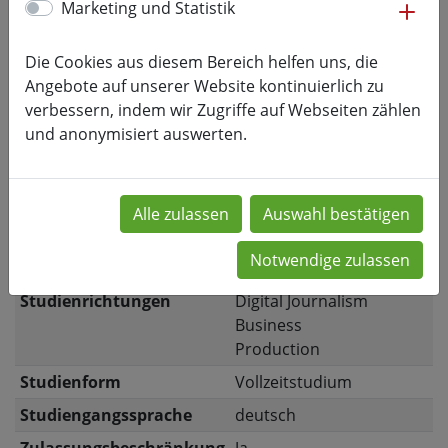
me
Marketing und Statistik
Beginn
Wintersemester
Regelstudienzeit
6 Semester
Die Cookies aus diesem Bereich helfen uns, die
Angebote auf unserer Website kontinuierlich zu
Anschlussqualifikation
Media Management
verbessern, indem wir Zugriffe auf Webseiten zählen
and Technology
(M.Sc.)
und anonymisiert auswerten.
Industrial
Management
(M.Sc.)
Media Production
(M.A.)
Kategorie
Medien
Management
Studienrichtungen
Digital Journalism
Business
Production
Studienform
Vollzeitstudium
Studiengangssprache
deutsch