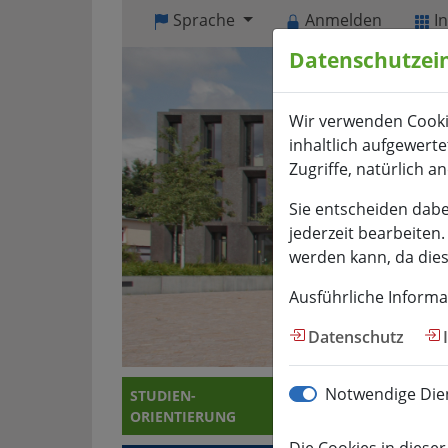
Visuelle
Sprache
Anmelden
I
Assistenzsoftware
Datenschutzei
öffnen.
Mit
der
Wir verwenden Cooki
Tastatur
inhaltlich aufgewert
erreichbar
Zugriffe, natürlich a
über
ALT
Sie entscheiden dabe
+
jederzeit bearbeiten
1
werden kann, da diese
Ausführliche Informa
Datenschutz
Notwendige Dien
STUDIEN­
STUDIERENDE
ORIENTIERUNG