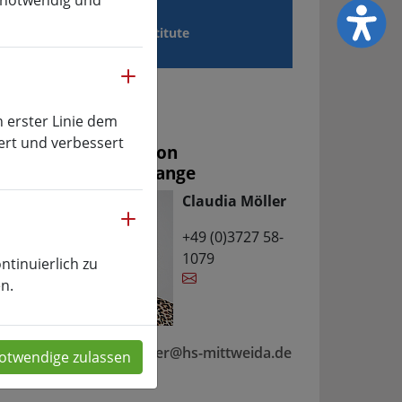
e notwendig und
ien
Institute
mehr
chiv
n erster Linie dem
ert und verbessert
Koordination
Studienbelange
 /
Claudia Möller
mehr
+49 (0)3727 58-
1079
ntinuierlich zu
n.
claudia.moeller
@
hs-mittweida.de