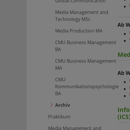
Global Communication
Media Management and
Technology MSc
Ab W
Media Production MA
CMU Business Management
BA
Med
CMU Business Management
MA
Ab W
CMU
Kommunikationspsychologie
BA
Archiv
Inf
(ICS
Praktikum
Media Management and