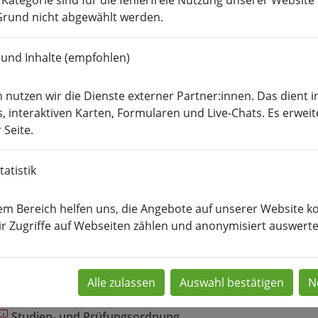
r Kategorie sind für die fehlerfreie Nutzung unserer Websit
rund nicht abgewählt werden.
Wirtschafts­ingenieur­
­
Soziale Arbeit
Med
wesen
 und Inhalte (empfohlen)
dien
Informationen für Studierende
Ordnungen
Ar
 nutzen wir die Dienste externer Partner:innen. Das dient i
chiv
, interaktiven Karten, Formularen und Live-Chats. Es erweit
 Seite.
iv | Media and Acoustical Engineering (MAE
atistik
S 2019
em Bereich helfen uns, die Angebote auf unserer Website ko
Studien- und Prüfungsordnung
r Zugriffe auf Webseiten zählen und anonymisiert auswerte
Studienablaufplan
Modulplan
S 2016
Studien- und Prüfungsordnung